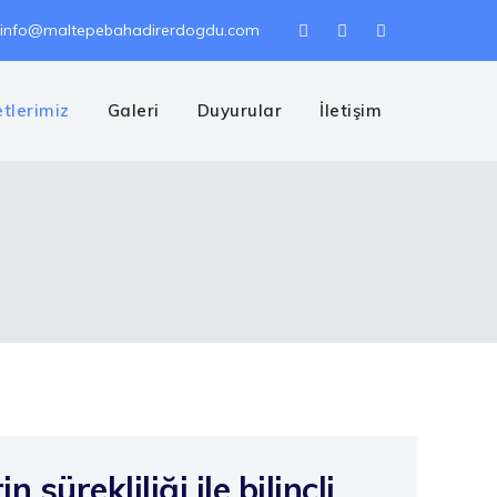
info@maltepebahadirerdogdu.com
tlerimiz
Galeri
Duyurular
İletişim
ürekliliği ile bilinçli