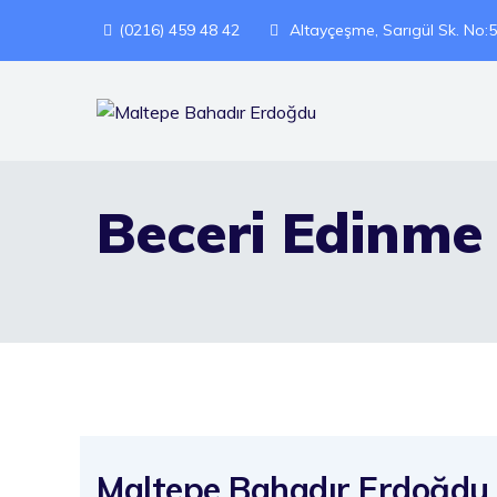
Skip
(0216) 459 48 42
Altayçeşme, Sarıgül Sk. No:
to
content
Beceri Edinme
Maltepe Bahadır Erdoğdu Re